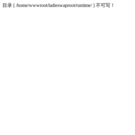
目录 [ /home/wwwroot/ladieswaproot/runtime/ ] 不可写！