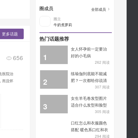
圈成员
全部成员
圈主
牛奶煮萝莉
更多话题
热门话题推荐
女人怀孕前一定要治
1
好的小毛病
656
262
阅读
练瑜伽到底能不能减
去医院治
2
肥？一次都给你说清
，而且怀
楚
307
阅读
女生羊毛卷发型图片
3
适合什么发型和脸型
305
阅读
口红怎么和衣服颜色
搭配 暖色系口红和衣
服的搭配方法
294
阅读