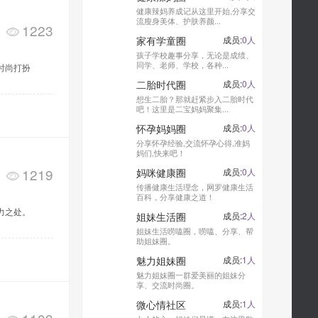
健康辣妈养成记从这里开始,分享交
流瘦身美体、护肤养颜...
1223
家有学童圈
成员:
0人
孩子学校趣事分享，无论是成绩、
同学、老师、学校，各种...
时尚打扮
二胎时代圈
成员:
0人
想生二胎？那就赶紧步入二胎时代
吧！这里是二宝妈妈聚集...
怀孕妈妈圈
成员:
0人
分享怀孕经验,交流怀孕心得,准妈
妈们,快来吧！
1219
妈咪健康圈
成员:
0人
传播健康生活理念，网罗健康生活
百科，分享健康之道！
力之处。
姐妹生活圈
成员:
2人
姐妹生活唠嗑圈，唠嗑、分享、帮
助姐妹圈。
魅力姐妹圈
成员:
1人
魅力姐妹圈一群爱美丽的姐妹分
享、交流时尚圈。
微心情社区
成员:
1人