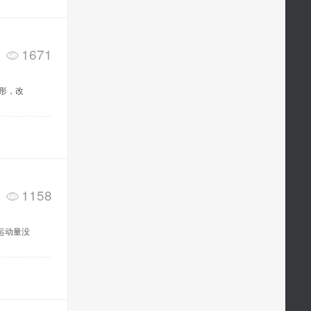
1671
形，改
1158
运动量没