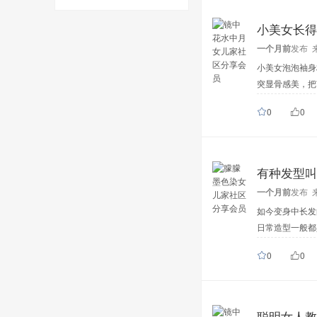
小美女长得
一个月前
发布 
小美女泡泡袖身
突显骨感美，把
0
0
û
ñ
有种发型叫
一个月前
发布 
如今变身中长发
日常造型一般都
0
0
û
ñ
聪明女人教