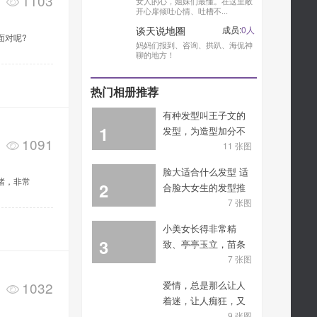
1103
女人的心，姐妹们最懂。在这里敞
开心扉倾吐心情、吐槽不...
谈天说地圈
成员:
0人
面对呢?
妈妈们报到、咨询、拱趴、海侃神
聊的地方！
热门相册推荐
有种发型叫王子文的
1
发型，为造型加分不
1091
少
11
张图
脸大适合什么发型 适
绪，非常
2
合脸大女生的发型推
荐
7
张图
小美女长得非常精
3
致、亭亭玉立，苗条
的身材非常养眼吸睛
7
张图
1032
爱情，总是那么让人
着迷，让人痴狂，又
让人费解
9
张图