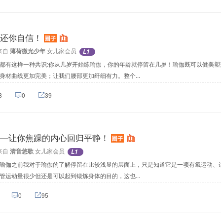
还你自信！
来自
薄荷微光少年
女儿家会员
L1
都有这样一种共识:你从几岁开始练瑜伽，你的年龄就停留在几岁！瑜伽既可以健美塑
身材曲线更加完美；让我们腰部更加纤细有力。整个...
8
0
39


—让你焦躁的内心回归平静！
来自
清音悠歌
女儿家会员
L1
瑜伽之前我对于瑜伽的了解停留在比较浅显的层面上，只是知道它是一项有氧运动、
管运动量很少但还是可以起到锻炼身体的目的，这也...
0
95

