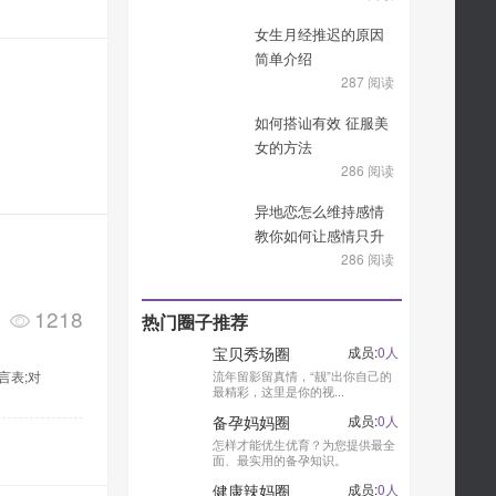
女生月经推迟的原因
简单介绍
287
阅读
如何搭讪有效 征服美
女的方法
286
阅读
异地恋怎么维持感情
教你如何让感情只升
不降
286
阅读
1218
热门圈子推荐
宝贝秀场圈
成员:
0人
言表;对
流年留影留真情，“靓”出你自己的
最精彩，这里是你的视...
备孕妈妈圈
成员:
0人
怎样才能优生优育？为您提供最全
面、最实用的备孕知识。
健康辣妈圈
成员:
0人