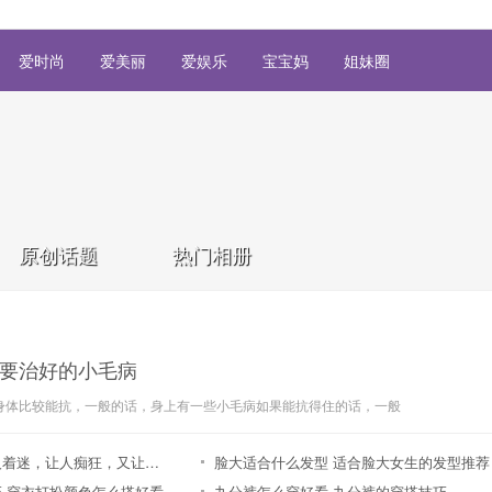
爱时尚
爱美丽
爱娱乐
宝宝妈
姐妹圈
原创话题
热门相册
要治好的小毛病
身体比较能抗，一般的话，身上有一些小毛病如果能抗得住的话，一般
但是一旦你打算怀孕了，身上的小毛病就不得不引起重视了，因为怀孕
，而且怀孕后不能随便吃药，所以对于女性朋友来说，怀孕前一定要治
爱情，总是那么让人着迷，让人痴狂，又让人费解
脸大适合什么发型 适合脸大女生的发型推荐
怀孕前一定要治好的小毛病 1、痛经 对于女性来说，痛经是比
 穿衣打扮颜色怎么搭好看
九分裤怎么穿好看 九分裤的穿搭技巧