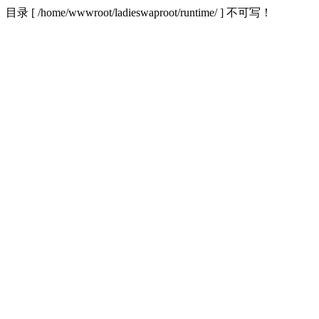
目录 [ /home/wwwroot/ladieswaproot/runtime/ ] 不可写！