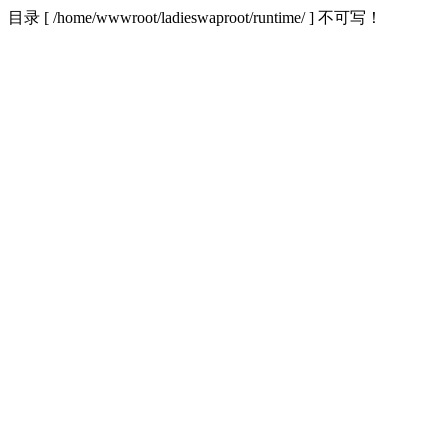
目录 [ /home/wwwroot/ladieswaproot/runtime/ ] 不可写！