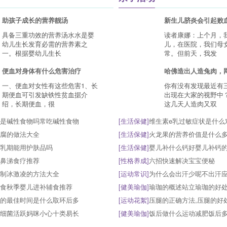
助孩子成长的营养靓汤
新生儿脐炎会引起败
具备三重功效的营养汤水水是婴
读者康娜：上个月，
幼儿生长发育必需的营养素之
儿，在医院，我们母
一。根据婴幼儿生长
常。但前天，我发
便血对身体有什么危害治疗
哈佛造出人造兔肉，
一、便血对女性有这些危害1、长
你有没有发现最近有
期便血可引发缺铁性贫血据介
出现在大家的视野中
绍，长期便血，很
这几天人造肉又双
是碱性食物吗常吃碱性食物
[
生活保健
]
维生素e乳过敏症状是什么
腐的做法大全
[
生活保健
]
火龙果的营养价值是什么
乳期能用护肤品吗
[
生活保健
]
婴儿补什么钙好婴儿补钙
鼻涕食疗推荐
[
性格养成
]
六招快速解决宝宝便秘
制冰激凌的方法大全
[
运动常识
]
为什么会出汗少呢不出汗
食秋季婴儿进补辅食推荐
[
健美瑜伽
]
瑜珈的概述站立瑜珈的好
的最佳时间是什么取环后多
[
运动花絮
]
压腿的正确方法,压腿的好
细菌活跃妈咪小心十类易长
[
健美瑜伽
]
饭后做什么运动减肥饭后