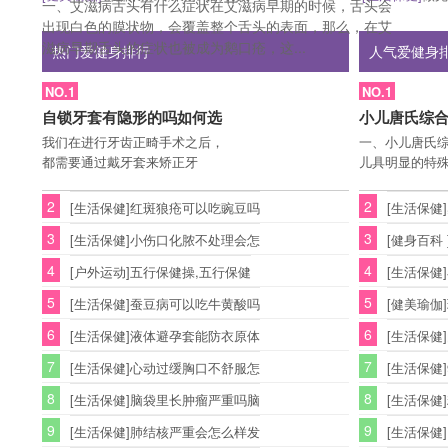
一、艾滋病舌头有什么症状在艾滋病早期的时候，舌头会
出现白色的膜状物，会覆盖整个舌头的表面，那么，在艾
滋病早期舌头的症状也被成为鹅口疮，这...
热门爱健身排行
人气爱健身
NO.1
NO.1
自锁牙套有隐形的吗如何选
小儿唐氏综
我们在进行牙齿正畸手术之后，
一、小儿唐氏综
都需要通过戴牙套来矫正牙
儿具明显的特
2
2
[生活保健]红斑狼疮可以吃豌豆吗
[生活保健
3
3
[生活保健]小伤口化脓不处理会怎
[健身百科
4
4
[户外运动]五行保健操,五行保健
[生活保健
5
5
[生活保健]蚕豆病可以吃牛黄酸吗
[健美瑜伽
6
6
[生活保健]液体避孕套能防衣原体
[生活保健
7
7
[生活保健]心动过缓胸口不舒服怎
[生活保健
8
8
[生活保健]脑袋里长肿瘤严重吗脑
[生活保健
9
9
[生活保健]肺结核严重会怎么样发
[生活保健