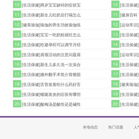
10
10
[生活保健]两岁宝宝缺锌的症状宝
[生活保健
11
11
[生活保健]新生儿吐奶后打嗝怎么
[健身百科
12
12
[健美瑜伽]瑜伽的养生功效瑜伽练
[运动常识
13
13
[生活保健]宝宝一吃奶粉就吐怎么
[生活保健
14
14
[生活保健]吃避孕药可以调节月经
[生活保健
15
15
[生活保健]肩颈活动的注意问题肩
[运动常识
16
16
[生活保健]新生儿多久洗一次澡合
[生活保健
17
17
[生活保健]膝外翻手术简介骨骼阻
[生活保健
18
18
[生活保健]舌苔发黄吃什么药好舌
[健美瑜伽
19
19
[生活保健]喉咙发炎的症状有哪些
[生活保健
20
20
[生活保健]酸梅汤是酸性还是碱性
[生活保健
本地动态
|
热门话题
|
人