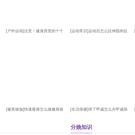
[户外运动]注意！健身房里的十个
[运动常识]运动后怎么拉伸肌肉拉
危险动作
伸肌肉的方法有哪些
[健美瑜伽]快速瘦身怎么做健身操
[生活保健]得了甲减怎么办甲减病
快速瘦身的几种方法
人的饮食注意有哪些
分娩知识