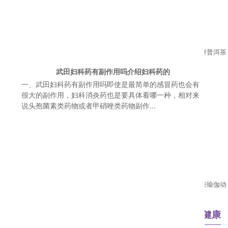
[生活保健]小孩可以吃桑葚吗小孩
[生活保健]如何品普洱茶饼普洱茶
吃桑葚的好处有哪些
饼怎么泡
武田妇科药有副作用吗介绍妇科药的
一、武田妇科药有副作用吗即使是最简单的感冒药也会有
很大的副作用，妇科消炎药也是要具体看哪一种，相对来
说头孢菌素类药物或者甲硝唑类药物副作...
[生活保健]六个月宝宝大便干燥怎
[健美瑜伽]夏季适合练哪些瑜伽动
么办宝宝大便干燥是怎么回事
作简单养生的瑜伽动作
美丽孕期
妈咪健康