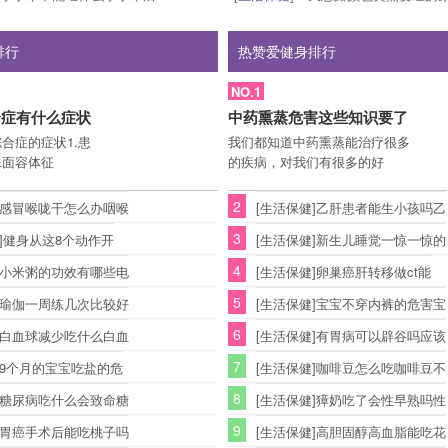
排行
热赞爱健身排行
NO.1
合症有什么症状
中药熏蒸危害这些知识要了
合症的症状1.患
我们都知道中药熏蒸能治疗很多
殊面容体征
的疾病，对我们有很多的好
2
]感冒喉咙干怎么办咽喉
[生活保健]乙肝患者能生小孩吗乙
3
 ]健身从这8个动作开
[生活保健]新生儿睡觉一惊一惊的
4
]小米粥的功效有哪些电
[生活保健]卵巢癌肝转移做ct能
5
]瑜伽一周练几次比较好
[生活保健]宝宝不穿内裤的危害宝
6
]白血球减少吃什么白血
[生活保健]有胃病可以辟谷吗应该
7
]9个月的宝宝吃盐的危
[生活保健]咖啡豆怎么吃咖啡豆不
8
]糖尿病吃什么会致命糖
[生活保健]獐奶吃了会性早熟吗性
9
]胃癌手术后能吃桃子吗
[生活保健]高胆固醇高血脂能吃花