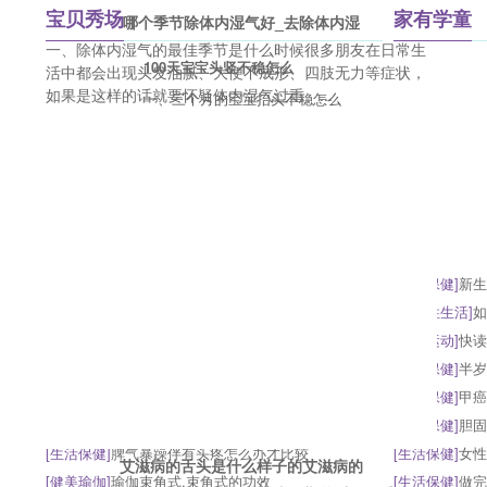
宝贝秀场
家有学童
哪个季节除体内湿气好_去除体内湿
一、除体内湿气的最佳季节是什么时候很多朋友在日常生
100天宝宝头竖不稳怎么
活中都会出现头发油腻、大便不成形、四肢无力等症状，
如果是这样的话就要怀疑体内湿气过重。...
一、三个月的宝宝抬头不稳怎么
办首先，想要解决问题就要弄清
楚原因，一般三个
男性感染艾滋病的三大早期
一、成年男性初期的艾滋病三大
症状一、成年男性的艾滋病急性
期症状也有一部分
[
生活保健
]
脑疝眼睛睁开了有点呆的病人怎
[
生活保健
]
新生
[
生活保健
]
人流后小便频繁正常吗人流有哪
[
产后性生活
]
如
[
分娩征兆
]
夏季处于月子期的女性饮食方面
[
户外运动
]
快读
[
产后瘦身
]
宝宝的舒适环境我们来创造
[
生活保健
]
半岁
[
生活保健
]
C反应蛋白呈阳性的代表意义是
[
生活保健
]
甲癌
[
生活保健
]
糙米黑米减肥法有用吗怎么才能
[
生活保健
]
胆固
[
生活保健
]
脾气暴躁伴有头疼怎么办才比较
[
生活保健
]
女性
艾滋病的舌头是什么样子的艾滋病的
[
健美瑜伽
]
瑜伽束角式,束角式的功效
[
生活保健
]
做完