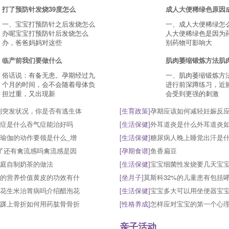
打了预防针发烧39度怎么
成人大便稀绿色原因
一、宝宝打预防针之后发烧怎么
一、成人大便稀绿怎
办呢宝宝打预防针后发烧怎么
人大便稀绿色是因为
办，爸爸妈妈对这些
别药物可影响大
临产前我们要做什么
肌肉萎缩锻炼方法肌
俗话说：有备无患。孕期经过九
一、肌肉萎缩锻炼方
个月的时间，会不会随着母体负
进行前深蹲练习，近
担过重，又出现新
会受到更强的刺激
到突发状况，你是否有逃生体
[
生育政策
]
孕期应该如何减轻妊娠反
症是什么吞气症能治好吗
[
生活保健
]
外耳道炎是什么外耳道炎
瑜伽的动作要领是什么_增
[
生活保健
]
糖尿病人晚上睡觉出汗是
了还有禽流感吗禽流感是因
[
孕期食谱
]
鱼香扁豆
庭自制奶茶的做法
[
生活保健
]
宝宝细菌性发烧要几天宝
的营养价值黄皮的功效有什
[
坐月子
]
莫斯科32%的儿童患有包括
花生米治胃病吗介绍醋泡花
[
生活保健
]
宝宝多大可以用坐便器宝
踝上骨折如何用药肱骨骨折
[
性格养成
]
怎样应对宝宝的第一个心
亲子活动