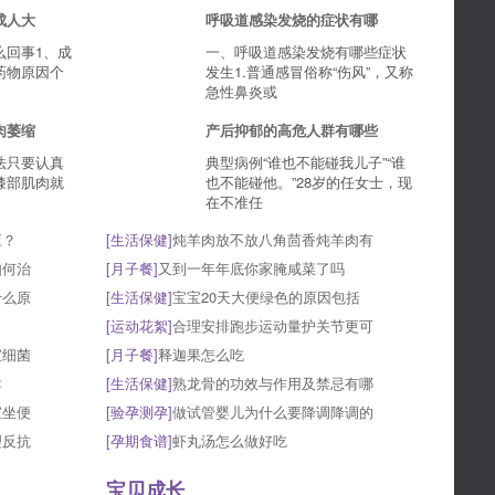
成人大
呼吸道感染发烧的症状有哪
么回事1、成
一、呼吸道感染发烧有哪些症状
药物原因个
发生1.普通感冒俗称“伤风”，又称
急性鼻炎或
肉萎缩
产后抑郁的高危人群有哪些
法只要认真
典型病例“谁也不能碰我儿子”“谁
膝部肌肉就
也不能碰他。”28岁的任女士，现
在不准任
应？
[
生活保健
]
炖羊肉放不放八角茴香炖羊肉有
如何治
[
月子餐
]
又到一年年底你家腌咸菜了吗
什么原
[
生活保健
]
宝宝20天大便绿色的原因包括
[
运动花絮
]
合理安排跑步运动量护关节更可
宝细菌
[
月子餐
]
释迦果怎么吃
哮
[
生活保健
]
熟龙骨的功效与作用及禁忌有哪
宝坐便
[
验孕测孕
]
做试管婴儿为什么要降调降调的
理反抗
[
孕期食谱
]
虾丸汤怎么做好吃
宝贝成长