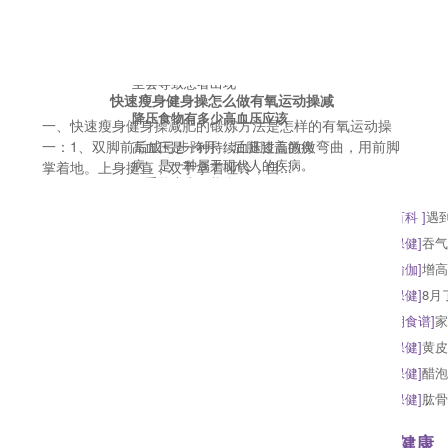
羊肉牛肉哪个胆固醇高胆固
我们都知道，胆固醇偏高会对患
者的身体造成非常大的影响，甚
至会导致患者出现
快速瘦身健身操怎么做有氧运动操减
降压食物有多少高血压应该
一、快速瘦身健身操减肥的锻炼方法是怎样的有氧运动操
一：1、双脚前后成弓步跨开，后腿膝盖微微弯曲，用前脚
高血压是一种持续血压过高的疾
病，是一种属于现代人的疾病。
掌着地。上身挺直，双手拿着哑铃，自...
严重的患者可能会
[
运动花絮
]
滑雪注意事项_冬季滑雪的技巧
[
健身百科
]
遇
[
亲子游戏
]
帮助孩子长高推荐四个方法
[
生活保健
]
吞气
[
生活保健
]
肺结核吐血还能活多久什么是肺
[
健美瑜伽
]
增高
[
辅食粥
]
宝宝紫菜包饭的做法
[
生活保健
]
8月
[
生活保健
]
闭经吃益母草有效果吗怎么治疗
[
浦乳期食谱
]
家
[
生活保健
]
肩颈护理后脸上长痘长痘吃什么
[
生活保健
]
黄皮
[
生活保健
]
小儿推拿治咳嗽常用推拿方法介
[
生活保健
]
醋泡
[
运动花絮
]
怎样练胸肌锻炼胸肌注意事项有
[
生活保健
]
肱骨
母婴食谱
宝贝健康