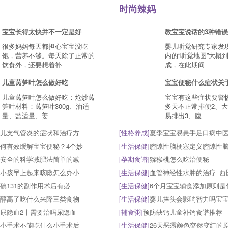
时尚辣妈
宝宝长得太快并不一定是好
教宝宝说话的3种错
很多妈妈每天都担心宝宝没吃
婴儿听觉研究专家发
饱，营养不够。每天除了正常的
内的“听觉地图”大概
饮食外，还要想着补
成，在此期间
儿童莴笋叶怎么做好吃
宝宝便秘什么症状关于
儿童莴笋叶怎么做好吃：炝炒莴
宝宝有这些症状要警
笋叶材料：莴笋叶300g、油适
多天不正常排便2、
量、盐适量、姜
易排出3、腹
儿支气管炎的症状和治疗方
[
性格养成
]
夏季宝宝易患手足口病中
何有效缓解宝宝便秘？4个妙
[
生活保健
]
腔隙性脑梗塞定义腔隙性
安全的科学减肥法简单的减
[
孕期食谱
]
猕猴桃怎么吃治便秘
小孩早上起来咳嗽怎么办小
[
生活保健
]
血管神经性水肿的治疗_西
碘131的副作用术后有必
[
生活保健
]
6个月宝宝辅食添加原则是
醇高了吃什么来降三类食物
[
生活保健
]
婴儿摔头会影响智力吗宝
尿隐血2十需要治吗尿隐血
[
辅食粥
]
预防缺钙儿童补钙食谱推荐
小手术不能吃什么小手术后
[
生活保健
]
26天恶露颜色突然变红的