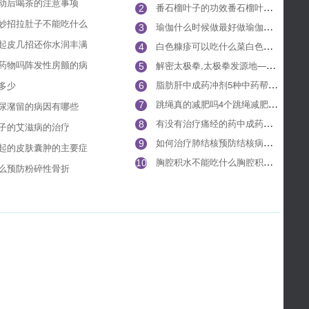
动后喝茶的注意事项
番石榴叶子的功效番石榴叶子有什么养生作用
2
妙招拉肚子不能吃什么
瑜伽什么时候做最好做瑜伽有哪些好处
3
起皮几招还你水润丰满
白色糠疹可以吃什么菜白色糠疹有哪些典型症状
4
药物吗阵发性房颤的病
解密太极拳,太极拳发源地——陈家沟
5
脂肪肝中成药冲剂5种中药帮你治疗脂肪肝
多少
6
跳绳真的减肥吗4个跳绳减肥的小秘密让瘦身更轻松
尿潴留的病因有哪些
7
有没有治疗痛经的药中成药辩证治痛经
8
子的艾滋病的治疗
如何治疗肺结核预防结核病的常识有哪些
9
起的皮肤囊肿的主要症
胸腔积水不能吃什么胸腔积水饮食禁忌
10
么预防粉碎性骨折