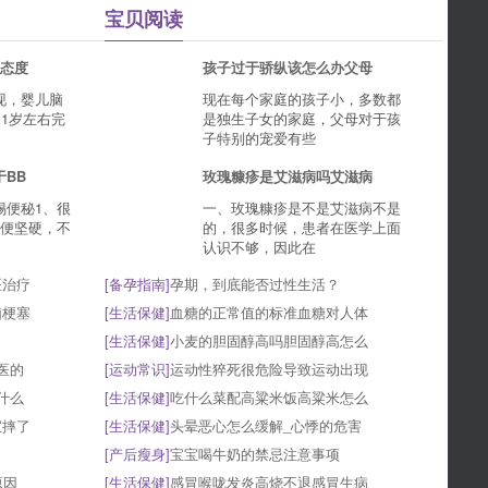
宝贝阅读
误态度
孩子过于骄纵该怎么办父母
现，婴儿脑
现在每个家庭的孩子小，多数都
到1岁左右完
是独生子女的家庭，父母对于孩
子特别的宠爱有些
BB
玫瑰糠疹是艾滋病吗艾滋病
惕便秘1、很
一、玫瑰糠疹是不是艾滋病不是
大便坚硬，不
的，很多时候，患者在医学上面
认识不够，因此在
医治疗
[
备孕指南
]
孕期，到底能否过性生活？
脑梗塞
[
生活保健
]
血糖的正常值的标准血糖对人体
[
生活保健
]
小麦的胆固醇高吗胆固醇高怎么
医的
[
运动常识
]
运动性猝死很危险导致运动出现
什么
[
生活保健
]
吃什么菜配高粱米饭高粱米怎么
宝摔了
[
生活保健
]
头晕恶心怎么缓解_心悸的危害
[
产后瘦身
]
宝宝喝牛奶的禁忌注意事项
原因
[
生活保健
]
感冒喉咙发炎高烧不退感冒生病