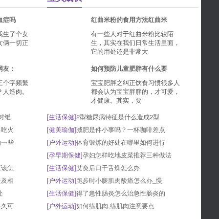
血症吗
红曲米粉的食用方法红曲米
我生了个女
有一些人对于红曲米粉比较陌
女俩一切正
生，其实在我们日常生活里面，
它的用处还是非常大
网友：
如何预防儿童肥胖有什么要
三个字频繁
宝宝肥胖之纠正饮食习惯很多人
？人造肉。
都会认为宝宝胖胖的，才可爱，
才健康。其实，要
对维
[
生活保健
]
2型糖尿病特征是什么造成2型
多吃火
[
健美瑜伽
]
减肥是件小事吗？一杯咖啡差点
的一些
[
户外运动
]
体育锻炼的好处在哪里如何进行
[
孕早期保健
]
孕妇怎样吃地皮菜推荐三种做法
应该怎
[
生活保健
]
艾灸后口干舌燥怎么办
处及相
[
户外运动
]
跑步时小腿肌肉酸痛怎么办_慢
处
[
生活保健
]
得了急性肠炎怎么治急性肠炎的
多久可
[
户外运动
]
如何练肌肉,练肌肉注意要点