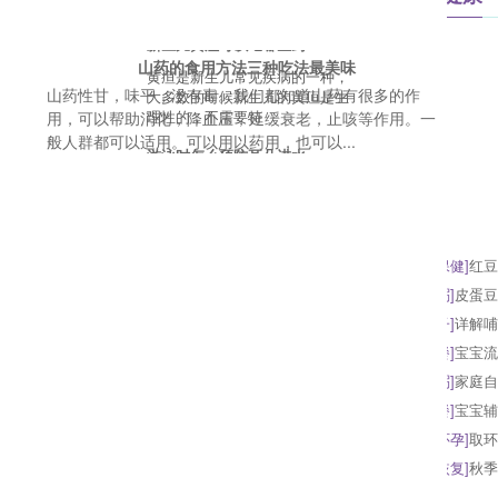
新生儿黄疸可以吃哪些药
山药的食用方法三种吃法最美味
黄疸是新生儿常见疾病的一种，
山药性甘，味平，没有毒。我们都知道山药有很多的作
大多数的时候新生儿的黄疸是生
理性的，不需要特
用，可以帮助消化，降血压，延缓衰老，止咳等作用。一
般人群都可以适用。可以用以药用，也可以...
游泳时怎么预防耳朵进水
游泳时怎么预防耳朵进水？游泳
是一项全身性的有氧运动，既能
锻炼体质，又有减
[
生育政策
]
怀孕第7个月尤为重要，孕妈要
[
生活保健
]
红豆
[
行为习惯
]
宝宝会遗传父母的身高吗
[
辅食粥
]
皮蛋豆
[
浦乳期食谱
]
藕止咳的做法
[
坐月子
]
详解哺
[
户外运动
]
什么是热身运动热身步骤有哪些
[
月子餐
]
宝宝流
[
产后瘦身
]
腹泻奶粉宝宝怎么吃才好
[
辅食粥
]
家庭自
[
生活保健
]
男人得了性疾病有哪些症状男人
[
月子餐
]
宝宝辅
[
辅食粥
]
花豆腐——儿童食谱
[
快速怀孕
]
取环
[
快速怀孕
]
多囊卵巢综合症影响怀孕需重视
[
产后恢复
]
秋季