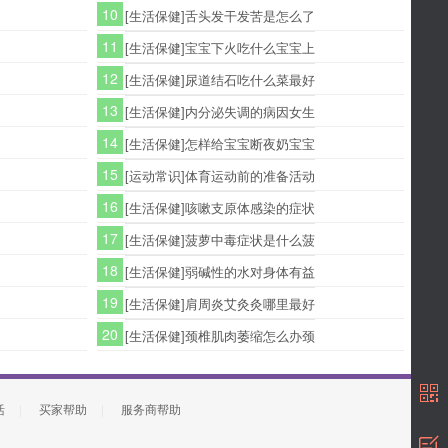
10
[生活保健]舌头发干发苦是怎么了
11
[生活保健]宝宝下火吃什么宝宝上
12
[生活保健]尿道结石吃什么菜最好
13
[生活保健]内分泌失调的病因女生
14
[生活保健]怎样给宝宝断夜奶宝宝
15
[运动常识]体育运动前的准备活动
16
[生活保健]咳嗽支原体感染的症状
17
[生活保健]菠萝中毒症状是什么菠
18
[生活保健]弱碱性的水对身体有益
19
[生活保健]肩周炎艾灸灸哪里最好
20
[生活保健]颈椎肌肉萎缩怎么办颈
活
|
买家帮助
|
服务商帮助