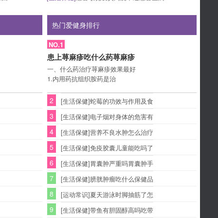
热门爱健身排行
NO.1
患上荨麻疹吃什么药荨麻疹
一、什么药治疗荨麻疹效果最好
1.内用药抗组织胺药是治
2
[生活保健]蛇莓的功效与作用及食
3
[生活保健]电子烟对身体的危害有
4
[生活保健]营养不良水肿怎么治疗
5
[生活保健]免疫胶囊儿童能吃吗了
6
[生活保健]胃囊肿严重吗胃囊肿手
7
[生活保健]膀胱肿瘤吃什么保健品
8
[运动常识]夏天游泳时脚抽筋了怎
9
[生活保健]带鱼有胆固醇高吗吃带