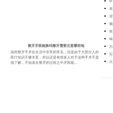
甲
胃
背
脑
胃
喝
整牙牙医能换吗整牙需要注意哪些地
怎
虽然整牙手术在生活中非常的常见，但是由于大部分人的
宝
医疗知识不够丰富，所以还是有很多人对于这种手术不是
注
很了解，不知道在整牙的过程之中牙医能...
人气爱健身推荐