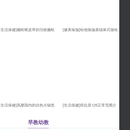
[生活保健]癞蛤蟆皮草的功效癞蛤
[健美瑜伽]哈他瑜伽基础体式做哈
蟆皮草的使用方法
他瑜伽有什么好处
[生活保健]风靡国内的自热火锅危
[生活保健]癌抗原125正常范围介
害堪比炸弹
绍癌抗原125的临床意义
早教幼教