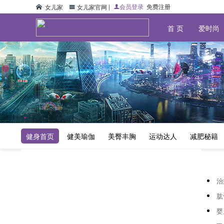
|
会员登录
免费注册
女儿家
宝宝妈频道为准备怀孕的夫妻提供实用的孕前准备,孕前营养,不孕不育等怀孕知识,具体包括怀孕检查,孕前检测,早孕反应等怀孕初期的知识。
怀孕准备_怀孕症状_怀孕知识大全-女儿家社区(兴趣|资讯|时尚|生活)
女儿家官网
首 页
爱时尚
健身首页
健美瑜伽
美臀丰胸
运动达人
减肥秘籍
治
肱
婴