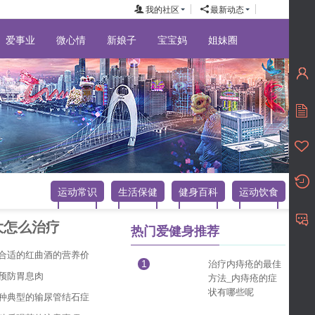
我的社区
最新动态
爱事业
微心情
新娘子
宝宝妈
姐妹圈
运动常识
生活保健
健身百科
运动饮食
大怎么治疗
热门爱健身推荐
合适的红曲酒的营养价
治疗内痔疮的最佳
1
预防胃息肉
方法_内痔疮的症
状有哪些呢
种典型的输尿管结石症