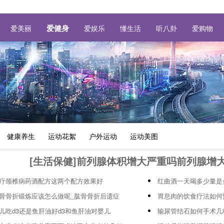
爱健身
爱美丽
爱娱乐
懂生活
听八卦
爱购物
健康养生
运动花絮
户外运动
运动美图
[生活保健]前列腺体积增大严重吗前列腺增
疗颈椎病药酒配方这两个配方效果好
红曲酒一天喝多少量是
骨骨折锻炼应该怎么做呢_肱骨骨折后遗症
胃息肉的饮食疗法如何
儿吃d3还是鱼肝油好d3和鱼肝油对婴儿
输尿管结石如何手术几