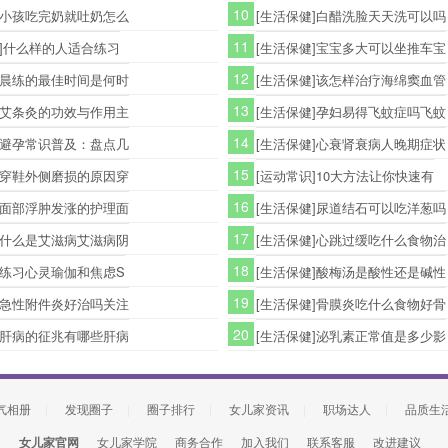
10
]小孩吃完奶就吐奶怎么
[生活保健]白醋洗脸天天洗可以吗
11
 ]什么样的人适合练习
[生活保健]宝宝多大可以坐推车宝
12
]晨练的最佳时间是何时
[生活保健]该怎样治疗海绵窦血管
13
]艾条灸的功效与作用主
[生活保健]孕妇易得飞蚊症吗飞蚊
14
]避孕常识普及：盘点几
[生活保健]心衰肾衰病人晚期症状
15
]穿鞋外侧磨损的原因穿
[运动常识]10大方法让你快速有
16
]面部浮肿发涨的护理面
[生活保健]尿道结石可以吃洋葱吗
17
]什么是艾滋病艾滋病阴
[生活保健]心跳过缓吃什么食物治
18
]练习心灵瑜伽和焦虑S
[生活保健]酸梅汤是酸性还是碱性
19
]急性附件炎好治吗关注
[生活保健]骨膜炎吃什么食物好骨
20
]肝病的征兆有哪些肝病
[生活保健]泌乳素正常值是多少影
气相册
|
发现圈子
|
圈子排行
|
女儿家资讯
|
职场达人
|
品质生
女儿家官网
女儿家学院
商务合作
加入我们
联系客服
改进建议