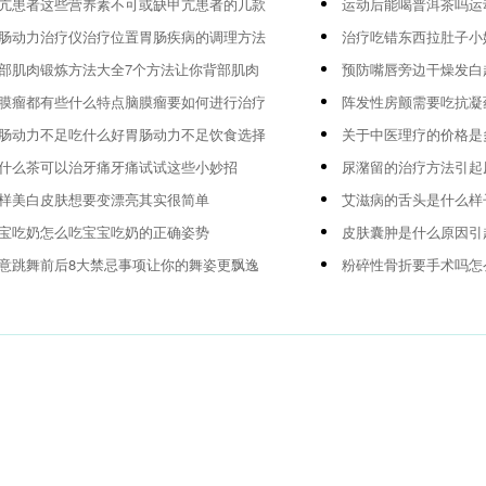
亢患者这些营养素不可或缺甲亢患者的几款
运动后能喝普洱茶吗运
肠动力治疗仪治疗位置胃肠疾病的调理方法
治疗吃错东西拉肚子小
部肌肉锻炼方法大全7个方法让你背部肌肉
预防嘴唇旁边干燥发白
膜瘤都有些什么特点脑膜瘤要如何进行治疗
阵发性房颤需要吃抗凝
肠动力不足吃什么好胃肠动力不足饮食选择
关于中医理疗的价格是
什么茶可以治牙痛牙痛试试这些小妙招
尿潴留的治疗方法引起
样美白皮肤想要变漂亮其实很简单
艾滋病的舌头是什么样
宝吃奶怎么吃宝宝吃奶的正确姿势
皮肤囊肿是什么原因引
意跳舞前后8大禁忌事项让你的舞姿更飘逸
粉碎性骨折要手术吗怎