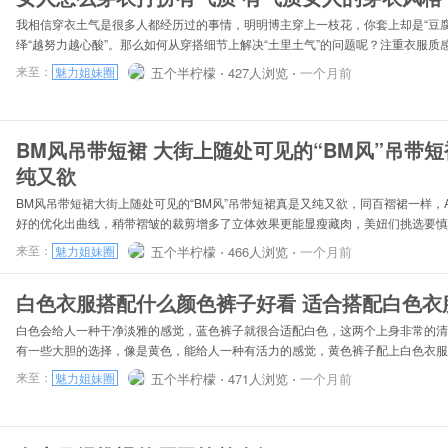
我相信穿衣土气是很多人都经历过的事情，明明博主穿上一枝花，你套上却是“豆腐
绎“越努力越心酸”。那么如何从穿搭细节上解决“土里土气”的问题呢？注重衣服质
显廉价：首先尽量避免面料宜皱、易变形的衣服，即使款式再好看，我们普通人穿
来至：
五个半柠檬 ⋅
427人浏览 ⋅
一个月前
魅力姐妹圈
长老。要是身材再差点，基本上是“腊肉身上挂”。所以穿衣服要抛弃廉价的单品。
低更有质感：质感和颜色也有很大关系，一般来说低饱和度的颜色上身更耐看高级
底才不土：千万不要选妈妈爱穿的大花深色底，很容易让你没有“少女感”。换成浅
BM风吊带短裙 大街上随处可见的“BM风”吊带短裙真是又
纯又欲
BM风吊带短裙大街上随处可见的“BM风”吊带短裙真是又纯又欲，同百褶裙一样，
好的优化出曲线，稍带褶皱的裁剪增多了立体效果更能显瘦藏肉，美妞们挑选要慎
以挑选窄边或者可以自行调节的肩带，可以缩小肩部范围。BM风白色吊带+牛仔阔腿
来至：
五个半柠檬 ⋅
466人浏览 ⋅
一个月前
魅力姐妹圈
色吊带可以拉长上部分的身材比例，搭配牛仔阔腿裤会使得腿修长。提高身高比例
十分高挑。BM风碎花吊带+白色短裤碎花吊带给人一种即甜美又性感的感觉，整
白色衣服搭配什么颜色裤子好看 适合搭配白色衣
飘。搭配短裤更能显得青春有活力。适合矮个子女生。可以很好的显胸部。BM风
白色会给人一种干净淡雅的感觉，蓝色裤子就很合适配白色，这两个上身非常的清
有一些大胆的选择，像是黄色，能给人一种有活力的感觉，黄色裤子配上白色衣服
亮。另外还有撞色系的搭配可以选择，黑白就是最常见的撞色系，能给人一种鲜明
来至：
五个半柠檬 ⋅
471人浏览 ⋅
一个月前
魅力姐妹圈
色裤子也是搭配白色衣服的上佳选择。白色上衣+红色休闲裤白色上衣用什么颜色
看？红色其实是非常不错的选择 红色热情似火白色沉着冷静，两个颜色搭配在一
艳感。红白的配色也是典型不服输的类型，一秒就让你成为元气女孩，活力满满！