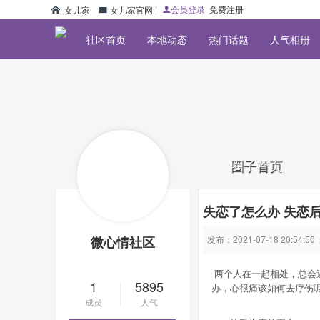
|
会员登录
免费注册
女儿家
两个人在一起相处，总会遇到各种各样的问题，矛盾不断，争吵不断，失恋的情况也是屡屡发生，但是失恋了该怎么办，心很痛该如何去疗伤呢?接下来，小编将跟大家分享一些失恋后的疗伤方法和步骤。 接受失恋的事实
失恋了怎么办失恋后的疗伤方法_微心情_恋爱部落【微心情社区】
女儿家官网
社区首页
本地动态
热门话题
人气相册
圈子首页
失恋了怎么办 失恋
微心情社区
发布：2021-07-18 20:54:50
两个人在一起相处，总会
1
5895
办，心很痛该如何去疗伤
成员
人气