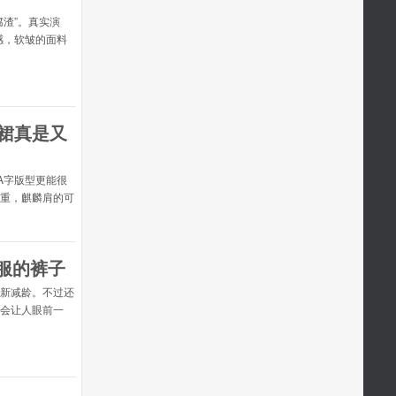
渣”。真实演
感，软皱的面料
上也容易像丐帮
衣服颜色饱和度
。碎花要选浅色
底
A字版型更能很
重，麒麟肩的可
裤“BM风”白
。整个人看起来
个人就是仙气飘
服的裤子
香
新减龄。不过还
会让人眼前一
的对比，所以黑
的裤子搭配好
起有种意外的惊
白上衣+粉色裤