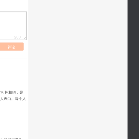
200
评论
次相拥相吻，是
人表白。每个人
，只有最合适的
白切忌一副张飞
自在甚至是逃之
是有多面性