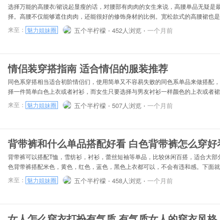
选择万能的高腰衣/裙说起显瘦的话，对腰部有肉肉的女生来说，高腰单品无疑是
择。高腰不仅能够遮住肉肉，还能很好的修饰身材的比例。宽松款式的高腰裙也是
品，能够让很多女生多余肉肉隐形起来。显瘦的裤子即使是一个胖女人，在穿衣搭
来至：
五个半柠檬 ⋅
452人浏览 ⋅
一个月前
魅力姐妹圈
着自己的风格。黑色是永恒的显瘦颜色，黑色的裤子/丝袜！你的衣橱有没有一条
搭配，通过黑色紧身裤的搭配能够轻松让你的双腿更显修长。微胖女生也可以微露
腰裤遮盖腰部的小赘肉也能让你身材更显纤瘦。鞋子的搭配胖人适合穿什么靴子？
情侣装穿搭指南 适合情侣的服装推荐
同色系穿搭相当适合初阶情侣们，使用简单又不容易失败的同色系单品来做搭配，
择一件简单白色上衣或者衬衫，而女生只要选择与男友衬衫一样颜色的上衣或者裙
应。女生想要穿上粉红色小洋装与男友搭配，运用一点同色系搭配，男友也可以尝
来至：
五个半柠檬 ⋅
507人浏览 ⋅
一个月前
魅力姐妹圈
迎合女友想要低调示爱的少女心。上衣下身颠倒穿搭使用色系颠倒的方式来做搭配
是一种超高调的晒恩爱呢。情侣可以选择以上衣、裤子、裙子做颜色上的相互颠倒
在颜色的选择上则可以选择一种为主色调，另再以浅色系白色、米色为衬托，整体
背带裤和什么单品搭配好看 白色背带裤怎么穿好
背带裤可以搭配T恤，雪纺衫，衬衫，蕾丝短袖等单品，比较休闲百搭，适合大部
色背带裤搭配米色，黄色，红色，蓝色，黑色上衣都可以，不会有违和感。下面就
背带裤怎么搭配吧！黑色T恤要说最百搭的颜色非黑色莫属，黑色T恤简单又显瘦
来至：
五个半柠檬 ⋅
458人浏览 ⋅
一个月前
魅力姐妹圈
带裤正合适。浅蓝色圆领卫衣圆领卫衣相比于连帽卫衣款式更加简单一些，春秋季
圆领卫衣搭配一条白色背带裤，清新又减龄。黑白条纹宽松T恤我们知道有条纹的
这款黑白条纹宽松T恤是比较经典、休闲的款式，搭配一条白色背带裤，休闲范儿
女人怎么穿衣打扮有气质 有气质女人的穿衣风格