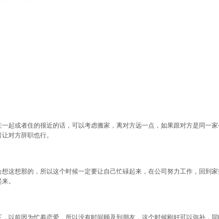
起或者住的很近的话，可以考虑搬家，离对方远一点，如果跟对方是同一家
者让对方辞职也行。
这想那的，所以这个时候一定要让自己忙碌起来，在公司努力工作，回到家
起来。
以前因为忙着恋爱，所以没有时间顾及到朋友，这个时候刚好可以弥补，同