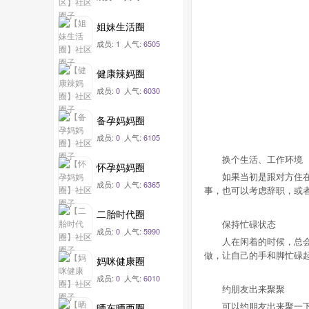
姐妹生活圈
成员:
1
人气:
6505
健康辣妈圈
成员:
0
人气:
6030
备孕妈妈圈
成员:
0
人气:
6105
换个生活、工作环境
怀孕妈妈圈
如果当初是跟对方住在一
成员:
0
人气:
6365
事，也可以考虑辞职，或
二胎时代圈
保持忙碌状态
成员:
0
人气:
5990
人在闲着的时候，总会想
做，让自己的手和脚忙碌
妈咪健康圈
成员:
0
人气:
6010
约朋友出来聚聚
可以约朋友出来聚一下，
晒东晒西圈