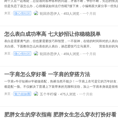
两个人在一起相处，总会遇到各种各样的问题，矛盾不断，争吵不断，失恋的情况
但是失恋了该怎么办，心很痛该如何去疗伤呢?接下来，小编将跟大家分享一些失
和步骤。 接受失恋的事实 很多人在失恋之初，往往都不肯接受已经失恋这
来至：
轮回亦思伊人 ⋅
453人浏览 ⋅
一个月前
微心情社区
沉浸在过去甜蜜的爱情生活中久久不能出来，不愿意去接受失恋这个事实的后果就
苦。 转移注意力，停止回忆 失恋后，在生活中或者工作中，总会忍不住的
发生的点滴往事，然后又会不自觉的伤心、流泪，这时候应该想办法转移注意力，
怎么表白成功率高 七大妙招让你稳稳脱单
表白是需要勇气的，但也要需要技巧和智慧，一不留神，在错的时间和对的人表白
夫白搭。下面教你怎么向喜欢的人表白，谈恋爱技巧立马展开。 营造良好的
之前需要与喜欢的人建立一个良好的沟通，那么怎么去建立沟通关系呢?比如通过
来至：
轮回亦思伊人 ⋅
459人浏览 ⋅
一个月前
微心情社区
聊天等方式，如果彼此沟通的时候对方总是爱理不理的，那么你就不要急于表白了
不会太高。所以需要耐心等到成熟时期或是彼此关系进一步拉近的时候在表白。
好以及性格特点 任何的表白之前，尽可能去了解对方的喜好、性格特征等，你
一字肩怎么穿好看 一字肩的穿搭方法
一字肩+牛仔短裤or半裙做搭配，热裤当然不能少！一字肩上衣可是它的万年好友
都是配一脸。不仅解决了普通上下装带来的无聊和没劲，加上一字肩本身就是很有
无需过多考虑单品搭配就已经非常吸睛了！虽然露脐一字肩很好看，但是没有马甲
来至：
五个半柠檬 ⋅
475人浏览 ⋅
一个月前
魅力姐妹圈
思。不过也不用担心，针对宽大的衬衫款式，经典的上衣塞进裤子里的穿法也同样
叫一字肩自带的仙气无人能敌呢。恰到好处的露出肩部线条，如此女人味十足的玩
是非常搭了，露肩又露腿，加上一条皮带，也是玩转出了酷酷的街头风。个性的姑
肥胖女生的穿衣指南 肥胖女生怎么穿衣打扮好看