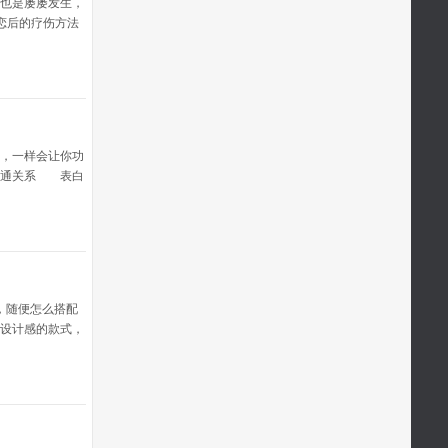
也是屡屡发生，
恋后的疗伤方法
个事实，还一直
是心会更加的痛
回忆双方在过去
让自己停
，一样会让你功
沟通关系 表白
QQ、电话、平时
，估计功的几率
 了解对方的喜
，随便怎么搭配
设计感的款式，
线多少还差点意
适用哦，唉，谁
法和牛仔半裙也
娘这一p