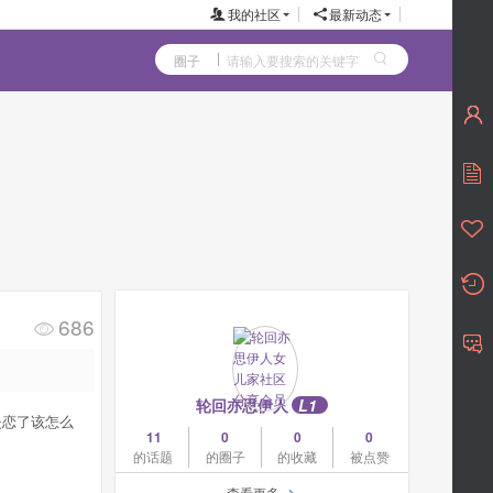
我的社区
最新动态
圈子
686
轮回亦思伊人
L1
失恋了该怎么
11
0
0
0
的话题
的圈子
的收藏
被点赞
查看更多