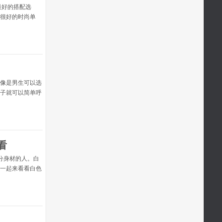
最好的搭配选
很好的时尚单
配上，也要保持
呢？简约的服装
小腹，用黑色高
腿肥胖的女孩不
像是男生可以选
子就可以简单呼
试这种色系，能
看似不经意其实
方式来穿搭，而
看起来会更
看
分身材的人。白
一起来看看白色
，搭配一条白色背
的时候用浅蓝色
衣服更加显瘦，
十足。条