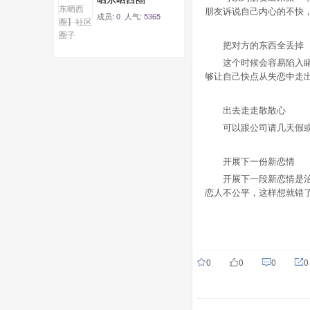
朋友诉说自己内心的不快
成员:
0
人气:
5365
把对方的东西全丢掉
这个时候会容易陷入睹物
够让自己快点从失恋中走
出去走走散散心
可以跟公司请几天假或者
开展下一份新恋情
开展下一段新恋情是治疗
恋人不公平，这样想就错
0
0
0
0
û
ñ

