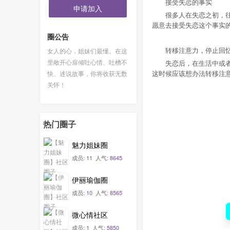
接受失恋的事实
申请加入
很多人在失恋之初，往往
愿意去接受失恋这个事实
圈公告
转移注意力，停止回
女人的心，姐妹们最懂。在这
里敞开心扉倾吐心情、吐槽不
失恋后，在生活中或者工
这时候应该想办法转移注
快、述说故事，你将收获无数
关怀！
热门圈子
魅力姐妹圈
成员:
11
人气:
8645
伊丽瑜伽圈
成员:
10
人气:
8565
微心情社区
成员:
1
人气:
5850