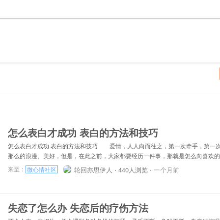
怎么表白才成功 表白的方法和技巧
怎么表白才成功 表白的方法和技巧 爱情，人人向而往之，第一次牵手，第一
那么的浪漫、美好，但是，在此之前，大家都要经历一件事，那就是怎么向喜欢的
的性格爱好不同，所以怎么向喜欢的人表白不可能千篇一律，所以没有最好的表白
来至：
轮回亦思伊人 ⋅
440人浏览 ⋅
一个月前
微心情社区
表白。针对自己及对方的情况，可以采取不同的方法和技巧。 找准时机 表
的德性，双方还不熟悉便冒冒失失表白，对方并非一定就不喜欢你，却被搞得极不
夭夭了。之所以会造成这种结果，就是你没有找准一个恰当的示爱时机。每个人都
失恋了怎么办 失恋后的疗伤方法