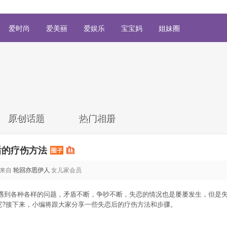
爱时尚
爱美丽
爱娱乐
宝宝妈
姐妹圈
原创话题
热门相册
后的疗伤方法
来自
轮回亦思伊人
女儿家会员
遇到各种各样的问题，矛盾不断，争吵不断，失恋的情况也是屡屡发生，但是
呢?接下来，小编将跟大家分享一些失恋后的疗伤方法和步骤。