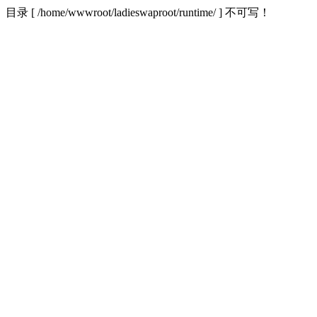
目录 [ /home/wwwroot/ladieswaproot/runtime/ ] 不可写！