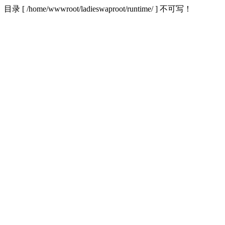
目录 [ /home/wwwroot/ladieswaproot/runtime/ ] 不可写！