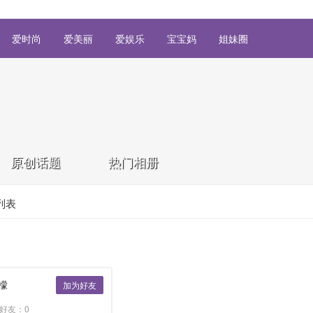
爱时尚
爱美丽
爱娱乐
宝宝妈
姐妹圈
原创话题
热门相册
列表
檬
加为好友
好友：0