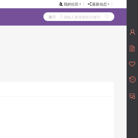
我的社区
最新动态
圈子