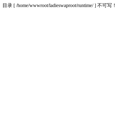
目录 [ /home/wwwroot/ladieswaproot/runtime/ ] 不可写！