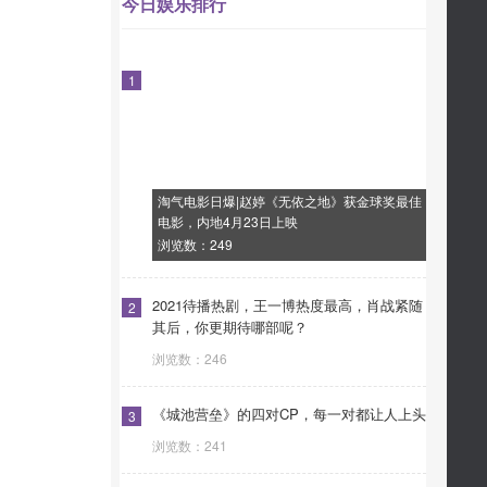
今日娱乐排行
1
淘气电影日爆|赵婷《无依之地》获金球奖最佳
电影，内地4月23日上映
浏览数：
249
2021待播热剧，王一博热度最高，肖战紧随
2
其后，你更期待哪部呢？
浏览数：
246
《城池营垒》的四对CP，每一对都让人上头
3
浏览数：
241