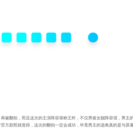
》再被翻拍，而且这次的主演阵容堪称王炸，不仅男俊女靓阵容强，男主
看官方剧照就觉得，这次的翻拍一定会成功，毕竟男主的选角真的是与原