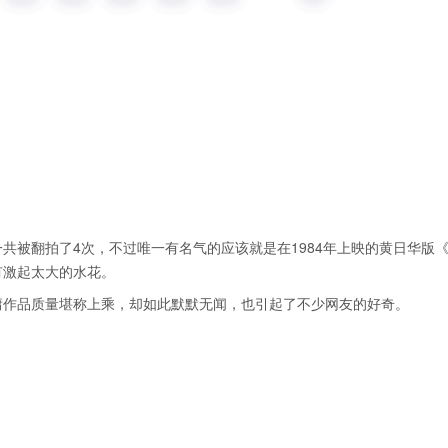
共被翻拍了4次，不过唯一有名气的应该就是在1984年上映的黄日华版
有激起太大的水花。
庸作品质量堪称上乘，却如此默默无闻，也引起了不少网友的好奇。