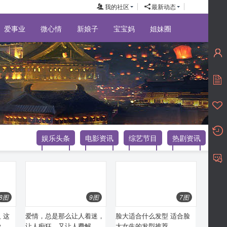
我的社区
最新动态
爱事业
微心情
新娘子
宝宝妈
姐妹圈
娱乐头条
电影资讯
综艺节目
热剧资讯
8图
9图
7图
 这
爱情，总是那么让人着迷，
脸大适合什么发型 适合脸
爱
让人痴狂，又让人费解
大女生的发型推荐