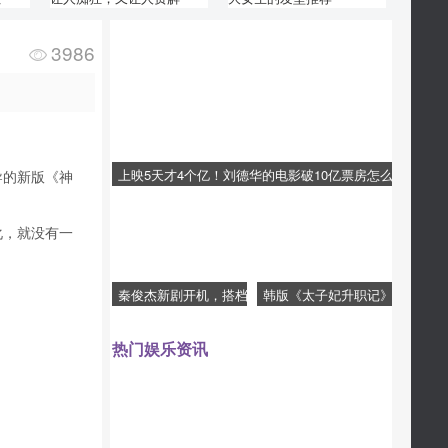
3986
上映5天才4个亿！刘德华的电影破10亿票房怎么
导的新版《神
就这么难
化，就没有一
秦俊杰新剧开机，搭档
韩版《太子妃升职记》
网剧女主梁洁，造型有
火遍韩网，翻拍与原版
点一言难尽
有哪些不同之处？
热门娱乐资讯