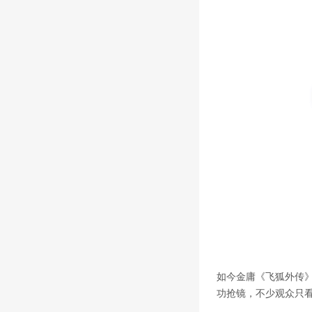
如今金庸《飞狐外传
功抢镜，不少观众只