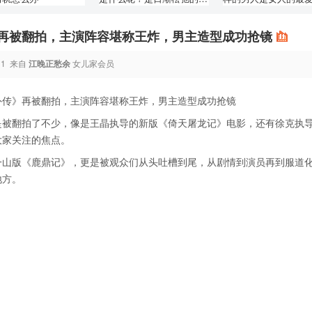
肤和悄悄地爬上脸
再被翻拍，主演阵容堪称王炸，男主造型成功抢镜
11
来自
江晚正愁余
女儿家会员
外传》再被翻拍，主演阵容堪称王炸，男主造型成功抢镜
是被翻拍了不少，像是王晶执导的新版《倚天屠龙记》电影，还有徐克执
大家关注的焦点。
一山版《鹿鼎记》，更是被观众们从头吐槽到尾，从剧情到演员再到服道
地方。