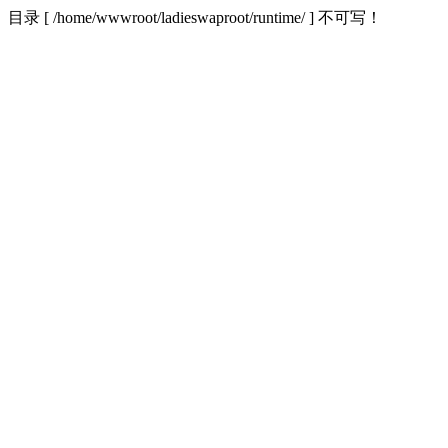
目录 [ /home/wwwroot/ladieswaproot/runtime/ ] 不可写！