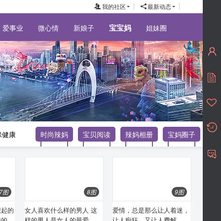
我的社区
最新动态
宝宝妈
爱事业
微心情
新娘子
姐妹圈
咪健康
时尚辣妈
宝贝阅读
辣妈相册
宝妈圈子
7图
8图
9图
想起的
女人喜欢什么样的男人 这
爱情，总是那么让人着迷，
弛的肌
样的男人是女人的最爱
让人痴狂，又让人费解