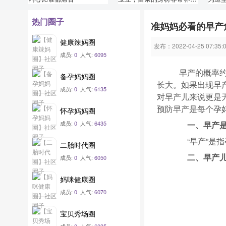
吸睛
热门圈子
准妈妈必看的早产
健康辣妈圈
发布：2022-04-25 07:35:
成员:
0
人气:
6095
早产的概率约
备孕妈妈圈
长大。如果出现早
成员:
0
人气:
6135
对早产儿来说更是
预防早产是每个孕
怀孕妈妈圈
成员:
0
人气:
6435
一、早产是
“早产”是指孕
二胎时代圈
二、早产
成员:
0
人气:
6050
妈咪健康圈
成员:
0
人气:
6070
宝贝秀场圈