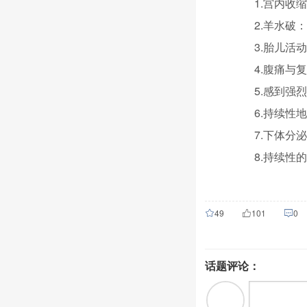
1.宫内收缩
2.羊水破：
3.胎儿活动
4.腹痛与复
5.感到强烈
6.持续性地
7.下体分泌
8.持续性的
49
101
0
û
ñ

话题评论：