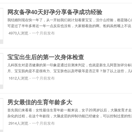
网友备孕40天好孕分享备孕成功经验
我结婚到现在快一年了，从一开始我们就计划着要宝宝，没什么经验，都是随心
可是过了半年多将近一年一点反应也没有，大家都着急的啊。爸妈虽然嘴上不说
来。所以我每天可紧张了。但越是紧张越是怀上来啊。月经还越发不正常，其中
4970人浏览 ⋅
一个月前发布
宝宝出生后的第一次身体检查
儿科医生对是否健康的第一印象是通过目测来判定，也就是新生儿阿普加评分标
月、宝宝肌肉是不是很有力、宝宝肤色以及呼吸等是否正常？除了以上这些，儿
依检查宝宝关键的各个部位。1.头部医生会检查宝宝的头部，看看是否异常
1612人浏览 ⋅
一个月前发布
男女最佳的生育年龄多大
首先我们来看看：女性最佳生育年龄一般来说，女子20周岁以后，大脑发育才
杂化的过程，在这个年龄段，大脑皮层的抑制功能已经健全，可以控制过度的性
康，不仅有利于促进智力发育，而且22周岁以后，身体发育才渐渐走向完全成熟
2914人浏览 ⋅
一个月前发布