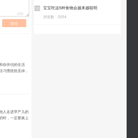
宝宝吃这5种食物会越来越聪明
10
200
浏览数：
5054
评论
和你伴侣的生活
活习惯统统丢掉，
食生活
他人走进早产儿的
奶时，一定要换上
热水洗手，