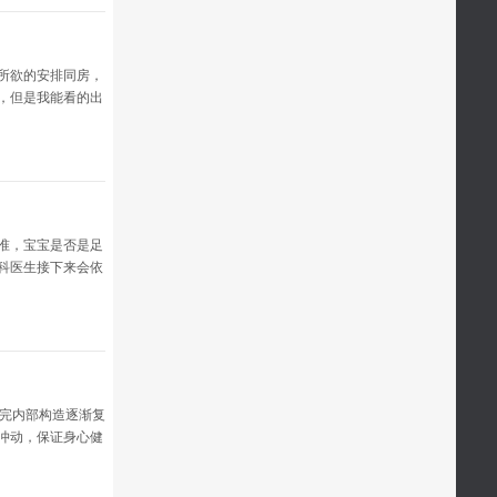
所欲的安排同房，
，但是我能看的出
有一个月，
准，宝宝是否是足
科医生接下来会依
走完内部构造逐渐复
冲动，保证身心健
。