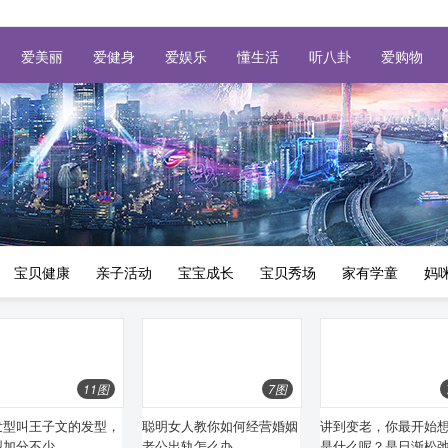
爱美丽
爱健身
爱娱乐
懂生活
听八卦
爱购物
宝贝健康
亲子活动
宝宝成长
宝贝秀场
家有学童
妈
11图
7图
发型叫王子文的发型，
聪明女人教你如何经营婚姻
讲到变老，你最开始
型加分不少
老公出轨怎么办
是什么呢？是日渐松