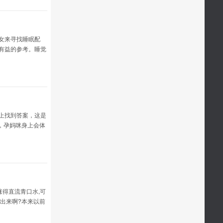
女来寻找睡眠配
有益的参考。睡觉
，一个人不仅应该
上找到答案，这是
，孕妈咪身上会体
儿
涨得直流青口水,可
它出来啊?本来以前