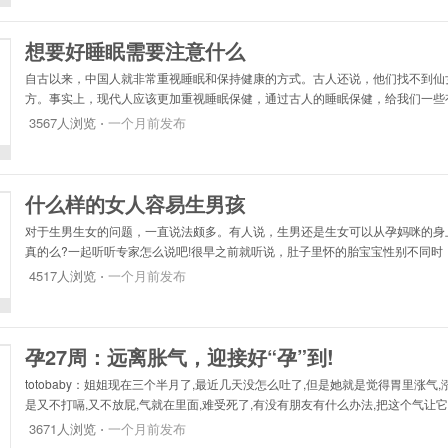
想要好睡眠需要注意什么
自古以来，中国人就非常重视睡眠和保持健康的方式。古人还说，他们找不到仙
方。事实上，现代人应该更加重视睡眠保健，通过古人的睡眠保健，给我们一些
前不要生气。情绪的任何变化都会导致气血紊乱，从而导致失眠甚至疾病。因此
3567人浏览 ⋅
一个月前发布
什么样的女人容易生男孩
对于生男生女的问题，一直说法颇多。有人说，生男还是生女可以从孕妈咪的身
真的么?一起听听专家怎么说吧!很早之前就听说，肚子里怀的胎宝宝性别不同时
现出不同的特征。那么，哪些特征表明孕妈咪肚子里怀的是男孩呢?下面，99育
4517人浏览 ⋅
一个月前发布
孕27周：远离胀气，迎接好“孕”到!
totobaby：姐姐现在三个半月了,最近几天没怎么吐了,但是她就是觉得胃里涨气,
是又不打嗝,又不放屁,气就在里面,难受死了,有没有朋友有什么办法,把这个气让
喝可乐挺管用的,可是看了这上面说不能喝,现在真是没招了。
3671人浏览 ⋅
一个月前发布