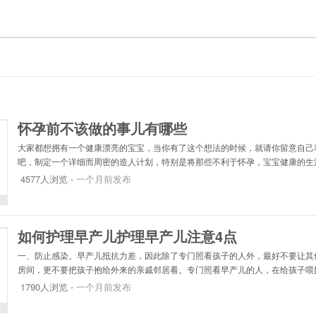
怀孕前不该做的事儿有哪些
大家都想拥有一个健康漂亮的宝宝，当你有了这个想法的时候，就请你留意自己
吧，制定一个详细而周密的造人计划，特别是将那些不利于怀孕，宝宝健康的生
从现在开始绕过这些“雷区”，向着既定目标努力前进！为健康的宝宝而努力。饮
4577人浏览 ⋅
一个月前发布
如何护理早产儿护理早产儿注意4点
一、防止感染。早产儿抵抗力差，因此除了专门照看孩子的人外，最好不要让其
房间，更不要把孩子抱给外来的亲戚邻居看。专门照看早产儿的人，在给孩子喂
干净的衣服，洗净双手。如果妈妈感冒了还要带上口罩再哺乳，哺乳前用肥皂和
1790人浏览 ⋅
一个月前发布