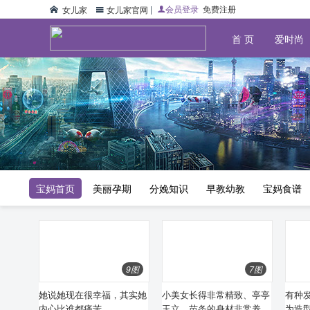
|
会员登录
免费注册
女儿家
早产的概率约为百分之八至百分之十，剩下顺利出生的新生儿中又有百分之八十不能顺利长大。如果出现早产情况，准爸妈除了负担巨大的治疗费用外，还要面临沉重的心理压力
准妈妈必看的早产危机信号！__美丽孕期_生育政策
女儿家官网
首 页
爱时尚
宝妈首页
美丽孕期
分娩知识
早教幼教
宝妈食谱
9图
7图
她说她现在很幸福，其实她
小美女长得非常精致、亭亭
有种
内心比谁都痛苦
玉立，苗条的身材非常养眼
为造