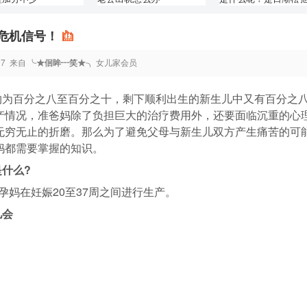
肤和悄悄地爬上脸
危机信号！
07
来自
╰★佪眸┅笑★╮
女儿家会员
为百分之八至百分之十，剩下顺利出生的新生儿中又有百分之
产情况，准爸妈除了负担巨大的治疗费用外，还要面临沉重的心
无穷无止的折磨。那么为了避免父母与新生儿双方产生痛苦的可
妈都需要掌握的知识。
什么?
妈在妊娠20至37周之间进行生产。
儿会