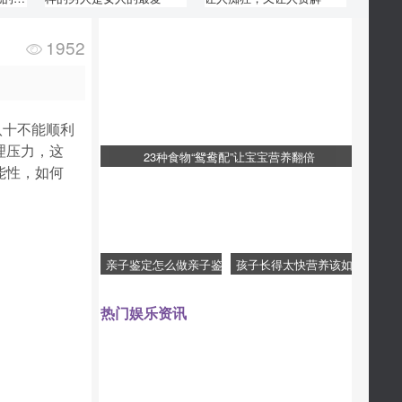
1952
八十不能顺利
理压力，这
23种食物“鸳鸯配”让宝宝营养翻倍
能性，如何
亲子鉴定怎么做亲子鉴
孩子长得太快营养该如
定费用要多少
何补充
热门娱乐资讯