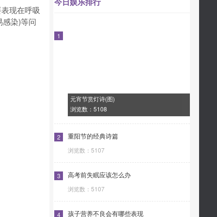
今日娱乐排行
表现在呼吸
感染)等问
1
。
元宵节赏灯诗(图)
浏览数：
5108
重阳节的经典诗篇
2
浏览数：
5107
高考前失眠应该怎么办
3
浏览数：
5107
孩子营养不良会有哪些表现
4