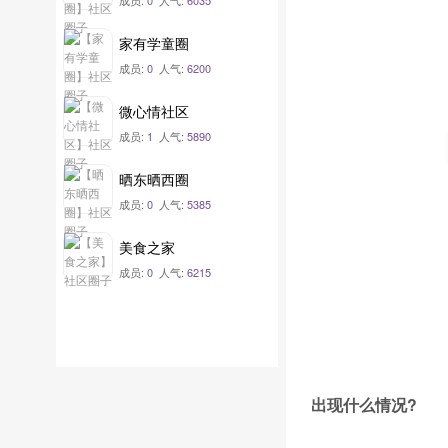
成员:
0
人气:
6035
家有学童圈
成员:
0
人气:
6200
微心情社区
成员:
1
人气:
5890
晒东晒西圈
成员:
0
人气:
5385
美食之家
成员:
0
人气:
6215
出现什么情况?