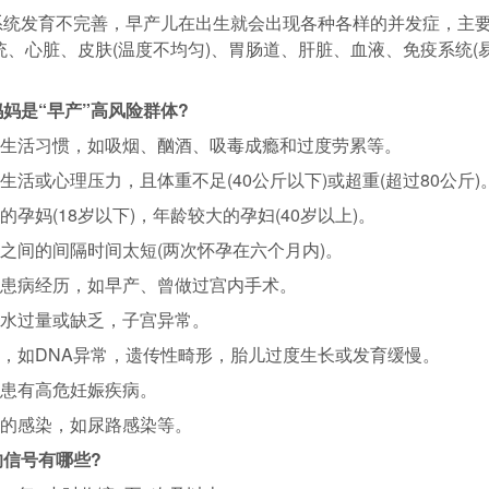
发育不完善，早产儿在出生就会出现各种各样的并发症，主要
、心脏、皮肤(温度不均匀)、胃肠道、肝脏、血液、免疫系统(易
妈是“早产”高风险群体?
生活习惯，如吸烟、酗酒、吸毒成瘾和过度劳累等。
活或心理压力，且体重不足(40公斤以下)或超重(超过80公斤)
孕妈(18岁以下)，年龄较大的孕妇(40岁以上)。
之间的间隔时间太短(两次怀孕在六个月内)。
患病经历，如早产、曾做过宫内手术。
水过量或缺乏，子宫异常。
，如DNA异常，遗传性畸形，胎儿过度生长或发育缓慢。
患有高危妊娠疾病。
的感染，如尿路感染等。
信号有哪些?